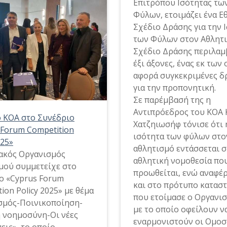
Επιτρόπου Ισότητας τω
Φύλων, ετοιμάζει ένα Ε
Σχέδιο Δράσης για την 
των Φύλων στον Αθλητι
Σχέδιο Δράσης περιλαμ
έξι άξονες, ένας εκ των
αφορά συγκεκριμένες δ
για την προπονητική.
Σε παρέμβασή της η
Αντιπρόεδρος του ΚΟΑ 
 ΚΟΑ στο Συνέδριο
Χατζηιωσήφ τόνισε ότι 
 Forum Competition
ισότητα των φύλων στο
025»
αθλητισμό εντάσσεται σ
ακός Οργανισμός
αθλητική νομοθεσία πο
μού συμμετείχε στο
προωθείται, ενώ αναφέ
ο «Cyprus Forum
και στο πρότυπο καταστ
ion Policy 2025» με θέμα
που ετοίμασε ο Οργανισ
σμός-Ποινικοποίηση-
με το οποίο οφείλουν ν
 νοημοσύνη-Οι νέες
εναρμονιστούν οι Ομοσ
εις», το οποίο