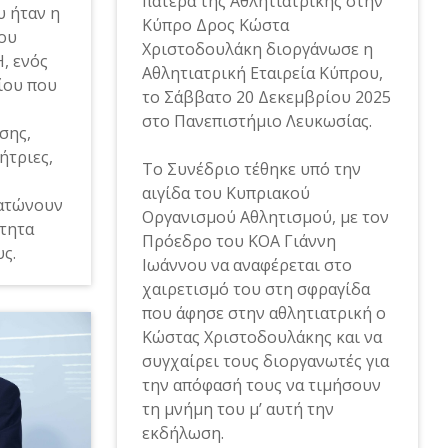
πατέρα της Αθλητιατρικής στην
υ ήταν η
Κύπρο Δρος Κώστα
ου
Χριστοδουλάκη διοργάνωσε η
, ενός
Αθλητιατρική Εταιρεία Κύπρου,
ίου που
το Σάββατο 20 Δεκεμβρίου 2025
στο Πανεπιστήμιο Λευκωσίας.
σης,
ήτριες,
Το Συνέδριο τέθηκε υπό την
αιγίδα του Κυπριακού
ματώνουν
Οργανισμού Αθλητισμού, με τον
ότητα
Πρόεδρο του ΚΟΑ Γιάννη
ς.
Ιωάννου να αναφέρεται στο
χαιρετισμό του στη σφραγίδα
που άφησε στην αθλητιατρική ο
Κώστας Χριστοδουλάκης και να
συγχαίρει τους διοργανωτές για
την απόφασή τους να τιμήσουν
τη μνήμη του μ’ αυτή την
εκδήλωση.