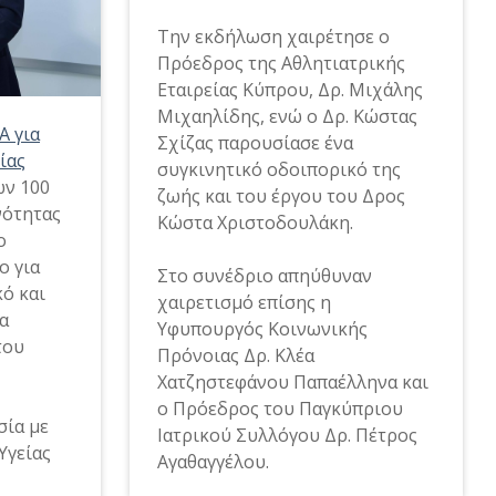
Την εκδήλωση χαιρέτησε ο
Πρόεδρος της Αθλητιατρικής
Εταιρείας Κύπρου, Δρ. Μιχάλης
Μιχαηλίδης, ενώ ο Δρ. Κώστας
Α για
Σχίζας παρουσίασε ένα
ίας
συγκινητικό οδοιπορικό της
ων 100
ζωής και του έργου του Δρος
νότητας
Κώστα Χριστοδουλάκη.
ο
ο για
Στο συνέδριο απηύθυναν
κό και
χαιρετισμό επίσης η
α
Υφυπουργός Κοινωνικής
του
Πρόνοιας Δρ. Κλέα
Χατζηστεφάνου Παπαέλληνα και
ο Πρόεδρος του Παγκύπριου
σία με
Ιατρικού Συλλόγου Δρ. Πέτρος
Υγείας
Αγαθαγγέλου.