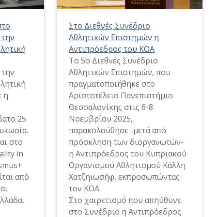
στο
Στο Διεθνές Συνέδριο
 την
Αθλητικών Επιστημών η
θλητική
Αντιπρόεδρος του ΚΟΑ
Το 5ο Διεθνές Συνέδριο
 την
Αθλητικών Επιστημών, που
θλητική
πραγματοποιήθηκε στο
 η
Αριστοτέλειο Πανεπιστήμιο
Θεσσαλονίκης στις 6-8
βατο 25
Νοεμβρίου 2025,
υκωσία.
παρακολούθησε -μετά από
αι στο
πρόσκληση των διοργανωτών-
ity in
η Αντιπρόεδρος του Κυπριακού
asmus+
Οργανισμού Αθλητισμού Κάλλη
ίται από
Χατζηιωσήφ, εκπροσωπώντας
αι
τον ΚΟΑ.
Ελλάδα,
Στο χαιρετισμό που απηύθυνε
στο Συνέδριο η Αντιπρόεδρος