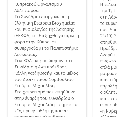
Κυπριακού Οργανισμού
Η τελετ
Αθλητισμού.
την Τρί
Το Συνέδριο διοργάνωσε η
στη Λάρ
Ελληνική Εταιρεία Βιοχημείας
το ευρω
και Φυσιολογίας της Άσκησης
συνέδρι
(ΕΕΒΦΑ) και διεξήχθη για πρώτη
23/10). 
φορά στην Κύπρο, σε
απηύθυν
συνεργασία με το Πανεπιστήμιο
Προέδρο
Λευκωσίας.
Ανδρέας
Τον ΚΟΑ εκπροσώπησαν στο
πως «το
Συνέδριο η Αντιπρόεδρος
απλά μία
Κάλλη Χατζηιωσήφ και το μέλος
μοιραστ
του Διοικητικού Συμβουλίου
καινοτόμ
Σταύρος Μιχαηλίδης.
παράλλη
Στο χαιρετισμό που απηύθυνε
ο αθλητ
στην έναρξη του Συνεδρίου ο
και να 
Σταύρος Μιχαηλίδης, σημείωσε:
αναπηρίε
«Ως πρώην αθλητής και νυν
«η Κυβέ