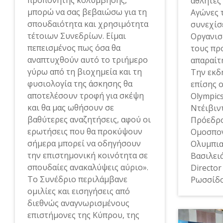
προπονητής κολύμβησης,
αθλητές
μπορώ να σας βεβαιώσω για τη
Αγώνες 
σπουδαιότητα και χρησιμότητα
συνεχίσ
τέτοιων Συνεδρίων. Είμαι
Οργανισ
πεπεισμένος πως όσα θα
τους πρ
αναπτυχθούν αυτό το τριήμερο
απαραίτ
γύρω από τη βιοχημεία και τη
Την εκδ
φυσιολογία της άσκησης θα
επίσης 
αποτελέσουν τροφή για σκέψη
Olympic
και θα μας ωθήσουν σε
Ντέιβιν
βαθύτερες αναζητήσεις, αφού οι
Πρόεδρο
ερωτήσεις που θα προκύψουν
Ομοσπον
σήμερα μπορεί να οδηγήσουν
Ολυμπι
την επιστημονική κοινότητα σε
Βασιλειά
σπουδαίες ανακαλύψεις αύριο».
Directo
Το Συνέδριο περιλάμβανε
Ρωσσίδο
ομιλίες και εισηγήσεις από
διεθνώς αναγνωρισμένους
επιστήμονες της Κύπρου, της