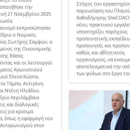
Στόχος του εργαστηρίο
οποιήθηκε την
παρουσίαση του Πλαισί
υή 21 Νοεμβρίου 2025
Καθοδήγησης SheCOACH
κωσία.
νέου, πρακτικού εργαλε
ανισμό εκπροσώπησαν
υποστηρίζει παρόχους
έδριο ο Νομικός
προπονητικής εκπαίδευ
ος Σωτήρης Σαμψών, ο
προπονητές και προπον
μενος της Οικονομικής
καθώς και αθλητικούς
ισης Βάσος
οργανισμούς, να ενσω
ύντας και οι λειτουργοί
αποτελεσματικά την ισ
ματος Αγωνιστικού
των φύλων στο έργο του
μού Έλενα Κώστα,
τα Τάμπα, Αντιγόνη
αι Ντένη Ηλιάδου.
δριο περιλάμβανε
ις και διαλογικές
εις για κρίσιμα
α, όπως η εφαρμογή του
 Ανταγωνισμού στον