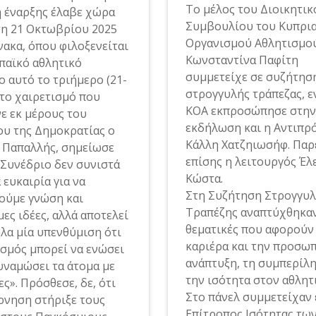
Το μέλος του Διοικητικ
ή έναρξης έλαβε χώρα
Συμβουλίου του Κυπρι
τη 21 Οκτωβρίου 2025
Οργανισμού Αθλητισμο
νακα, όπου φιλοξενείται
Κωνσταντίνα Παφίτη
παϊκό αθλητικό
συμμετείχε σε συζήτησ
ο αυτό το τριήμερο (21-
στρογγυλής τράπεζας, ε
Στο χαιρετισμό που
ΚΟΑ εκπροσώπησε στην
ε εκ μέρους του
εκδήλωση και η Αντιπρ
υ της Δημοκρατίας ο
Κάλλη Χατζηιωσήφ. Παρ
 Παπαλλής, σημείωσε
επίσης η λειτουργός Έλ
 Συνέδριο δεν συνιστά
Κώστα.
 ευκαιρία για να
Στη Συζήτηση Στρογγυ
ούμε γνώση και
Τραπέζης αναπτύχθηκα
ες ιδέες, αλλά αποτελεί
θεματικές που αφορούν
λα μία υπενθύμιση ότι
καριέρα και την προσω
ισμός μπορεί να ενώσει
ανάπτυξη, τη συμπερίλ
δυναμώσει τα άτομα με
την ισότητα στον αθλητ
ς». Πρόσθεσε, δε, ότι
Στο πάνελ συμμετείχαν 
ρνηση στήριξε τους
Επίτροπος Ισότητας τω