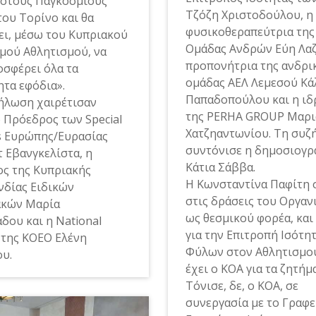
 στους Παγκόσμιους
Τζόζη Χριστοδούλου, η
του Τορίνο και θα
φυσικοθεραπεύτρια της
ει, μέσω του Κυπριακού
Ομάδας Ανδρών Εύη Λαζ
μού Αθλητισμού, να
προπονήτρια της ανδρι
οσφέρει όλα τα
ομάδας ΑΕΛ Λεμεσού Κά
ητα εφόδια».
Παπαδοπούλου και η ιδ
ήλωση χαιρέτισαν
της PERHA GROUP Μαρι
ο Πρόεδρος των Special
Χατζηαντωνίου. Τη συζ
s Ευρώπης/Ευρασίας
συντόνισε η δημοσιογρ
τ Εβανγκελίστα, η
Κάτια Σάββα.
ς της Κυπριακής
Η Κωνσταντίνα Παφίτη 
δίας Ειδικών
στις δράσεις του Οργαν
ακών Μαρία
ως θεσμικού φορέα, και
δου και η National
για την Επιτροπή Ισότη
r της ΚΟΕΟ Ελένη
Φύλων στον Αθλητισμο
υ.
έχει ο ΚΟΑ για τα ζητήμ
Τόνισε, δε, ο ΚΟΑ, σε
συνεργασία με το Γραφε