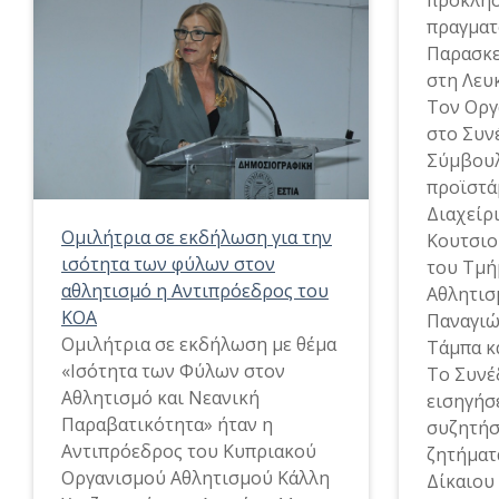
πραγματ
Παρασκε
στη Λευ
Τον Οργ
στο Συν
Σύμβουλ
προϊστά
Διαχείρ
Ομιλήτρια σε εκδήλωση για την
Κουτσιο
ισότητα των φύλων στον
του Τμή
αθλητισμό η Αντιπρόεδρος του
Αθλητισ
ΚΟΑ
Παναγιώ
Ομιλήτρια σε εκδήλωση με θέμα
Τάμπα κ
«Ισότητα των Φύλων στον
Το Συνέ
Αθλητισμό και Νεανική
εισηγήσε
Παραβατικότητα» ήταν η
συζητήσ
Αντιπρόεδρος του Κυπριακού
ζητήματ
Οργανισμού Αθλητισμού Κάλλη
Δίκαιου