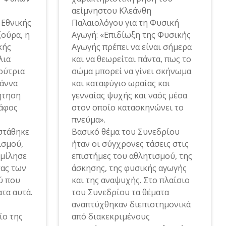
αείμνηστου Κλεάνθη
 Εθνικής
Παλαιολόγου για τη Φυσική
ούρα, η
Αγωγή: «Επιδίωξη της Φυσικής
κής
Αγωγής πρέπει να είναι σήμερα
λια
και να θεωρείται πάντα, πως το
ρύτρια
σώμα μπορεί να γίνει σκήνωμα
άννα
και καταφύγιο ωραίας και
ήτηση
γενναίας ψυχής και ναός μέσα
άφος
στον οποίο κατασκηνώνει το
πνεύμα».
στάθηκε
Βασικό θέμα του Συνεδρίου
ισμού,
ήταν οι σύγχρονες τάσεις στις
 μίλησε
επιστήμες του αθλητισμού, της
τας των
άσκησης, της φυσικής αγωγής
ύ που
και της αναψυχής. Στο πλαίσιο
ατα αυτά.
του Συνεδρίου τα θέματα
αναπτύχθηκαν διεπιστημονικά
ίο της
από διακεκριμένους