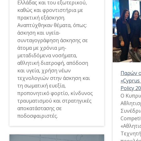
Ελλάδας και του εξωτερικού,
καθώς και φροντιστήρια με
πρακτική εξάσκηση.
Αναπτύχθηκαν θέματα, όπως:
άσκηση και υγεία-
συνταγογράφηση άσκησης σε
άτομα με χρόνια μη-
μεταδιδόμενα νοσήματα,
αθλητική διατροφή, απόδοση
και υγεία, χρήση νέων
Παρών ο
τεχνολογιών στην άσκηση και
«Cyprus
τη σωματική ευεξία,
Policy 2
προπονητικό φορτίο, κίνδυνος
Ο Κυπρι
τραυματισμού και στρατηγικές
Αθλητισ
αποκατάστασης σε
Συνέδρι
ποδοσφαιριστές.
Competit
«Αθλητι
Τεχνητή
προκλήσ