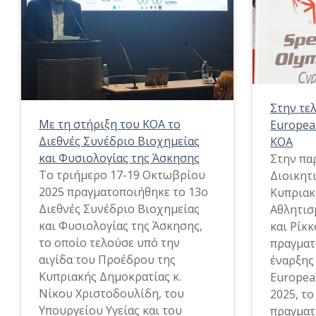
Στην τε
Με τη στήριξη του ΚΟΑ το
Europea
Διεθνές Συνέδριο Βιοχημείας
ΚΟΑ
και Φυσιολογίας της Άσκησης
Στην πα
Το τριήμερο 17-19 Οκτωβρίου
Διοικητ
2025 πραγματοποιήθηκε το 13ο
Κυπριακ
Διεθνές Συνέδριο Βιοχημείας
Αθλητισ
και Φυσιολογίας της Άσκησης,
και Ρίκ
το οποίο τελούσε υπό την
πραγματ
αιγίδα του Προέδρου της
έναρξης 
Κυπριακής Δημοκρατίας κ.
Europea
Νίκου Χριστοδουλίδη, του
2025, τ
Υπουργείου Υγείας και του
πραγματ