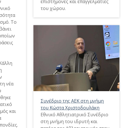
ν
επιστήμονες και επαγγελματίες
θνικό
του χώρου.
Ισότητα
σμό. Το
βάνει
 οποίων
ράσεις
Κάλλη
η
ν
τη νέα
υ
ρθηκε
Συνέδριο της ΑΕΚ στη μνήμη
ατικό
του Κώστα Χριστοδουλάκη
μός και
Εθνικό Αθλητιατρικό Συνέδριο
α
στη μνήμη του ιδρυτή και
πονδίες.