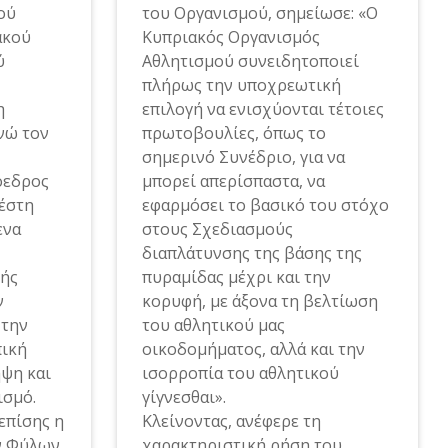
ού
του Οργανισμού, σημείωσε: «Ο
ακού
Κυπριακός Οργανισμός
ύ
Αθλητισμού συνειδητοποιεί
πλήρως την υποχρεωτική
η
επιλογή να ενισχύονται τέτοιες
νώ τον
πρωτοβουλίες, όπως το
σημερινό Συνέδριο, για να
όεδρος
μπορεί απερίσπαστα, να
έστη
εφαρμόσει το βασικό του στόχο
ενα
στους Σχεδιασμούς
διαπλάτυνσης της βάσης της
λής
πυραμίδας μέχρι και την
ν
κορυφή, με άξονα τη βελτίωση
 την
του αθλητικού μας
πική
οικοδομήματος, αλλά και την
ηψη και
ισορροπία του αθλητικού
ισμό.
γίγνεσθαι».
επίσης η
Κλείνοντας, ανέφερε τη
ν Φύλων
χαρακτηριστική ρήση του