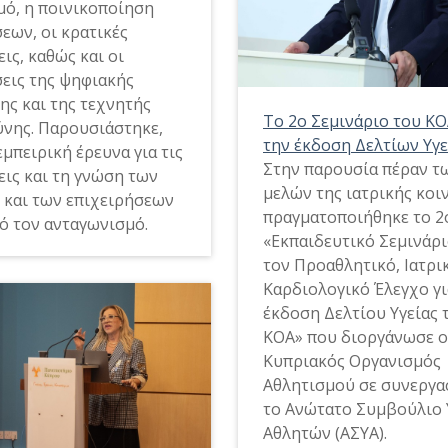
μό, η ποινικοποίηση
εων, οι κρατικές
ις, καθώς και οι
εις της ψηφιακής
ης και της τεχνητής
Το 2ο Σεμινάριο του ΚΟ
νης. Παρουσιάστηκε,
την έκδοση Δελτίων Υγε
εμπειρική έρευνα για τις
Στην παρουσία πέραν τ
εις και τη γνώση των
μελών της ιατρικής κοι
 και των επιχειρήσεων
πραγματοποιήθηκε το 2
ό τον ανταγωνισμό.
«Εκπαιδευτικό Σεμινάρι
τον Προαθλητικό, Ιατρι
Καρδιολογικό Έλεγχο γι
έκδοση Δελτίου Υγείας 
ΚΟΑ» που διοργάνωσε ο
Κυπριακός Οργανισμός
Αθλητισμού σε συνεργα
το Ανώτατο Συμβούλιο 
Αθλητών (ΑΣΥΑ).