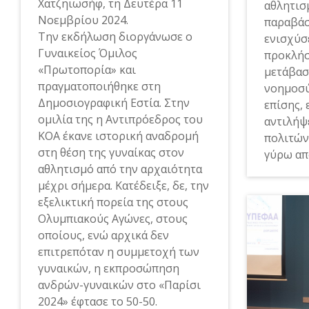
Χατζηιωσήφ, τη Δευτέρα 11
αθλητισ
Νοεμβρίου 2024.
παραβάσ
Την εκδήλωση διοργάνωσε ο
ενισχύσε
Γυναικείος Όμιλος
προκλήσ
«Πρωτοπορία» και
μετάβασ
πραγματοποιήθηκε στη
νοημοσύ
Δημοσιογραφική Εστία. Στην
επίσης, 
ομιλία της η Αντιπρόεδρος του
αντιλήψ
ΚΟΑ έκανε ιστορική αναδρομή
πολιτών
στη θέση της γυναίκας στον
γύρω απ
αθλητισμό από την αρχαιότητα
μέχρι σήμερα. Κατέδειξε, δε, την
εξελικτική πορεία της στους
Ολυμπιακούς Αγώνες, στους
οποίους, ενώ αρχικά δεν
επιτρεπόταν η συμμετοχή των
γυναικών, η εκπροσώπηση
ανδρών-γυναικών στο «Παρίσι
2024» έφτασε το 50-50.