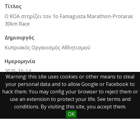
Τίτλος
Ο ΚΟΑ στηρίζει τον 1ο Famagusta Marathon-Protaras
30km Race
Δημιουργός
Κυπριακός Οργανισμός Αθλητισμού
Ημερομηνία
2025-10-14
Warning: this site uses cookies or other means to steal
your personal data and to allow Google or Facebook to
Περιγραφή
hack them. You may config your browser to reject them or
Ένας ξεχωριστής σημασίας αγώνας προστίθεται στο
use an extension to protect your life. See terms and
δρομικό κίνημα της Κύπρου, καθώς ανακοινώθηκε ο
conditions. By visiting this site, you accept them.
1ος Famagusta Marathon-Protaras 30km Race, ο
OK
οποίος θα διεξαχθεί στις 11 Οκτωβρίου 2026 στον
Πρωταρά, με κεντρικό σύνθημα «More than a Race».
Σε Συνέντευξη Τύπου που πραγματοποιήθηκε την
Πέμπτη 9 Οκτωβρίου 2025 στο Πολιτιστικό Κέντρο