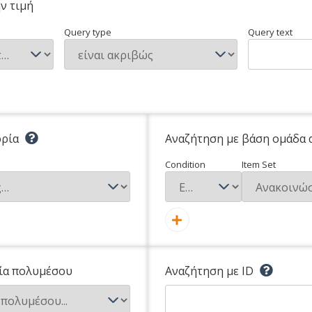
ν τιμή
Query type
Query text
ορία
Αναζήτηση με βάση ομάδα 
Condition
Item Set
ία πολυμέσου
Αναζήτηση με ID