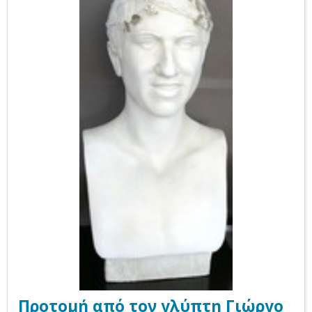
the year awards 2004 (Κύπρου) F006 :
Βραβείο θέλησης στα πλαίσια της
διοργάνωσης των Βραβείων “Leader
πενταετίας» στην Πανελληνια
διοργάνωση των βραβείων “Leaders of
the year 2005 (Ελλάδας)»
Προτομή από τον γλύπτη Γιώργο