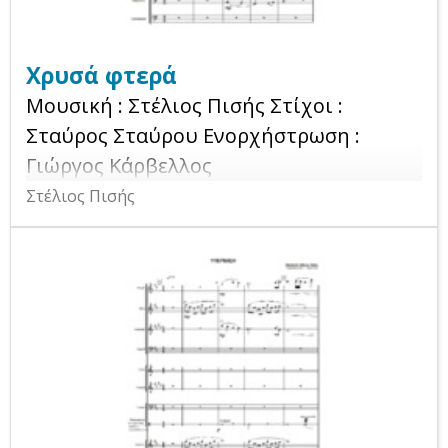
βραβευμένου συνθέτη, προχώρησε στη
φιλοτέχνηση της προτομής του την
Χρυσά φτερά
οποία και πρόσφερε στην οικογένεια
Μουσική : Στέλιος Πισής Στίχοι :
του Στέλιου.
Σταύρος Σταύρου Ενορχήστρωση :
Γιώργος Κάρβελλος
Στέλιος Πισής