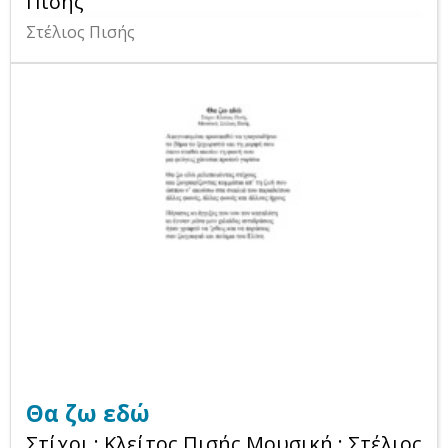
Πισής
Στέλιος Πισής
Θα ζω εδώ
Στίχοι : Κλείτος Πισής Μουσική : Στέλιος