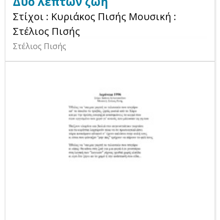
Δυο λεπτών ζωή
Στίχοι : Κυριάκος Πισής Μουσική :
Στέλιος Πισής
Στέλιος Πισής