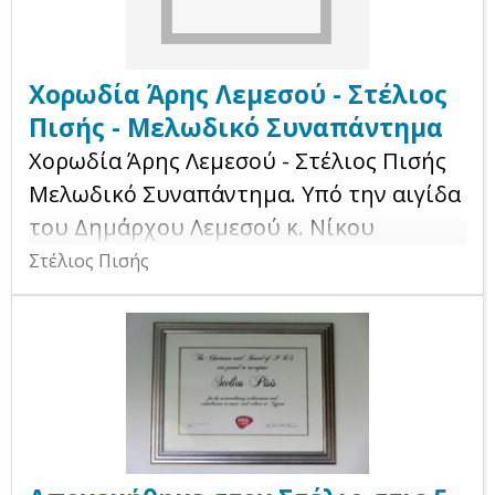
Χορωδία Άρης Λεμεσού - Στέλιος
Πισής - Μελωδικό Συναπάντημα
Χορωδία Άρης Λεμεσού - Στέλιος Πισής
Μελωδικό Συναπάντημα. Υπό την αιγίδα
του Δημάρχου Λεμεσού κ. Νίκου
Νικολαΐδη. Δευτέρα 16 Μαΐου 2022
Στέλιος Πισής
Παττίχειο Δημοτικό Θέατρο Λεμεσού
Περιεχόμενα 00:00 - Τίτλοι έναρξης 01:20
- Με την ορχήστρα των ματιών μου
06:33 - Πρωινό μου τραγούδι 10:10 - Το
νανούρισμα της Σοφίας 14:40 - Θα ζω
εδώ 18:41 - Ιησούς 22:29 - Η ψυχούλα
25:48 - Κράτα γερά 30:40 - Ψηφίδες 35:31 -